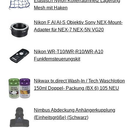
Elastisch Nylon Kofferraumnetz Lagerung
Mesh mit Haken
Nikon F AI AI-S Objektiv Sony NEX-Mount-
Adapter für NEX-7 NEX-5N VG20
Nikon WR-T10/WR-R10/WR-A10
Funkfernsteuerungskit
Nikwax tx.direct Wash-In / Tech Waschlotion
150ml Doppel- Packung (BX 6) 105 NEU
Nimbus Abdeckung Anhängerkupplung
(Einheitsgröße) (Schwarz)