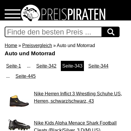
Home
Download
Home
»
Preisvergleich
» Auto und Motorrad
Auto und Motorrad
Preispiraten auf Facebook
Seite-1
...
Seite-342
Seite-343
Seite-344
Support & Newsletter
...
Seite-445
Presse
Nike Herren Inflict 3 Wrestling Schuhe US,
Herren, schwarz/schwarz, 43
Datenschutz
Impressum
Nike Kids Alpha Menace Shark Football
Cleats (Black/Silver, 3 D(M) US)