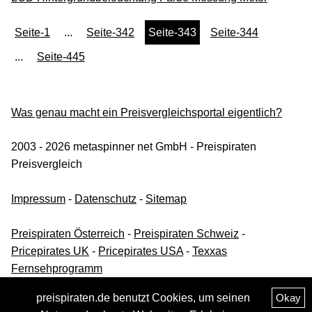
Seite-1
...
Seite-342
Seite-343
Seite-344
...
Seite-445
Was genau macht ein Preisvergleichsportal eigentlich?
2003 - 2026 metaspinner net GmbH - Preispiraten
Preisvergleich
Impressum
-
Datenschutz
-
Sitemap
Preispiraten Österreich
-
Preispiraten Schweiz
-
Pricepirates UK
-
Pricepirates USA
-
Texxas
Fernsehprogramm
preispiraten.de benutzt Cookies, um seinen
Okay