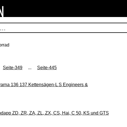
orrad
Seite-349
...
Seite-445
qvarna 136 137 Kettensägen-L S Engineers &
ündapp ZD, ZR, ZA, ZL, ZX, CS, Hai, C 50, KS und GTS