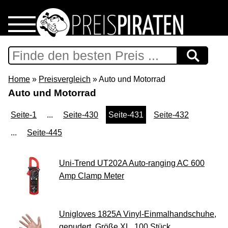
Home
Download
Home
»
Preisvergleich
» Auto und Motorrad
Auto und Motorrad
Preispiraten auf Facebook
Seite-1
...
Seite-430
Seite-431
Seite-432
Support & Newsletter
...
Seite-445
Presse
Uni-Trend UT202A Auto-ranging AC 600
Amp Clamp Meter
Datenschutz
Impressum
Unigloves 1825A Vinyl-Einmalhandschuhe,
gepudert, Größe XL, 100 Stück