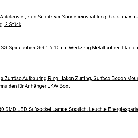
 Autofenster, zum Schutz vor Sonneneinstrahlung, bietet maxim
g, 2 Stück
SS Spiralbohrer Set 1.5-10mm Werkzeug Metallbohrer Titaniu
Zurröse Aufbauring Ring Haken Zurring, Surface Boden Moun
rrmulden für Anhänger LKW Boot
0 SMD LED Stiftsockel Lampe Spotlicht Leuchte Energiespar