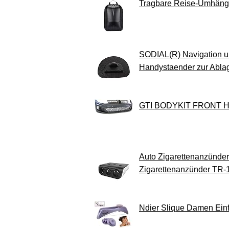
Tragbare Reise-Umhänge
SODIAL(R) Navigation un
Handystaender zur Ablag
GTI BODYKIT FRONT
Auto Zigarettenanzünder
Zigarettenanzünder TR-
Ndier Slique Damen Einf