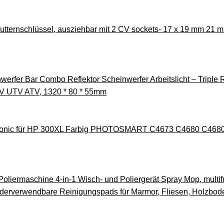
tternschlüssel, ausziehbar mit 2 CV sockets- 17 x 19 mm 21 
erfer Bar Combo Reflektor Scheinwerfer Arbeitslicht – Triple
UV UTV ATV, 1320 * 80 * 55mm
itronic für HP 300XL Farbig PHOTOSMART C4673 C4680 C468
iermaschine 4-in-1 Wisch- und Poliergerät Spray Mop, multif
iederverwendbare Reinigungspads für Marmor, Fliesen, Holzbod