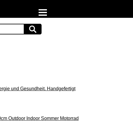
Home
Download
Preispiraten auf Facebook
Support & Newsletter
Presse
nergie und Gesundheit. Handgefertigt
Datenschutz
Impressum
0cm Outdoor Indoor Sommer Motorrad