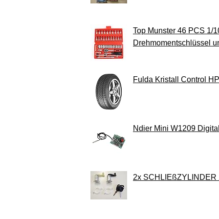
Top Munster 46 PCS 1/10
Drehmomentschlüssel un
Fulda Kristall Control H
Ndier Mini W1209 Digita
2x SCHLIEßZYLINDER 