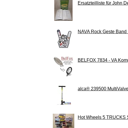
Ersatzteilliste für John 
NAVA Rock Geste Band K
BELFOX 7834 - VA Kompa
alca® 239500 MultiValv
Hot Wheels 5 TRUCKS Se