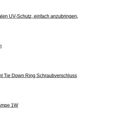
alen UV-Schutz, einfach anzubringen,
m
t Tie Down Ring Schraubverschluss
lampe 1W