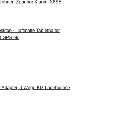
 Drohnen-Zubehör Xiaomi X8SE
top - Haftmatte Tablethalter
S4 GPS etc
er Adapter, 3-Wege-Kfz-Ladebuchse