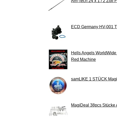
Am-Tech 24 x 1 / 2 Zoll F
ECD Germany HV-001 Th
Hells Angels WorldWide 
Red Machine
samLIKE 1 STÜCK Magic S
MagiDeal 38pcs Stücke 