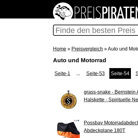
Home
»
Preisvergleich
» Auto und Mot
Auto und Motorrad
Seite-1
...
Seite-53
Seite-54
S
grass-snake - Bernstein 
Halskette - Spirituelle 
Possbay Motorradabdeck
Abdeckplane 180T