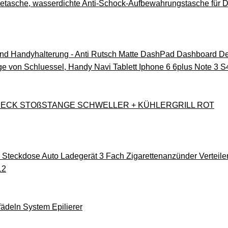
tasche, wasserdichte Anti-Schock-Aufbewahrungstasche für
d Handyhalterung - Anti Rutsch Matte DashPad Dashboard Desk
e von Schluessel, Handy Navi Tablett Iphone 6 6plus Note 3 
 HECK STOßSTANGE SCHWELLER + KÜHLERGRILL ROT
 Steckdose Auto Ladegerät 3 Fach Zigarettenanzünder Verteil
12
ädeln System Epilierer