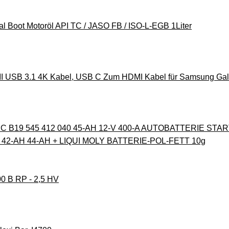
l Boot Motoröl API TC / JASO FB / ISO-L-EGB 1Liter
USB 3.1 4K Kabel, USB C Zum HDMI Kabel für Samsung Gala
 B19 545 412 040 45-AH 12-V 400-A AUTOBATTERIE ST
42-AH 44-AH + LIQUI MOLY BATTERIE-POL-FETT 10g
00 B RP - 2,5 HV