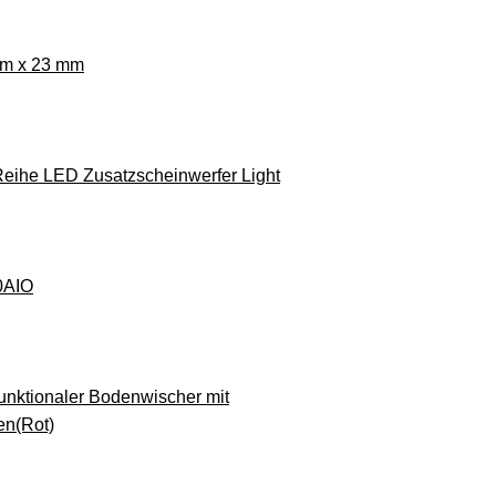
mm x 23 mm
 Reihe LED Zusatzscheinwerfer Light
0AIO
unktionaler Bodenwischer mit
en(Rot)