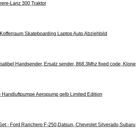
Deere-Lanz 300 Traktor
offerraum Skateboarding Laptop Auto Abziehbild
tibel Handsender, Ersatz sender, 868.3Mhz fixed code, Klone
e Handluftpumpe Aeropump gelb Limited Edition
t - Ford Ranchero F-250,Datsun, Chevrolet Silverado,Subaru