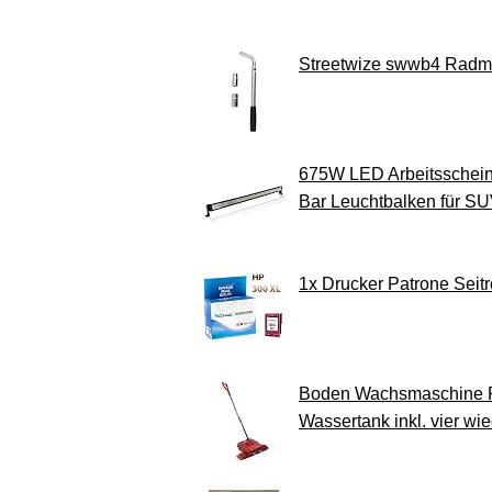
Streetwize swwb4 Radmu
675W LED Arbeitsscheinw
Bar Leuchtbalken für S
1x Drucker Patrone Se
Boden Wachsmaschine Pol
Wassertank inkl. vier w