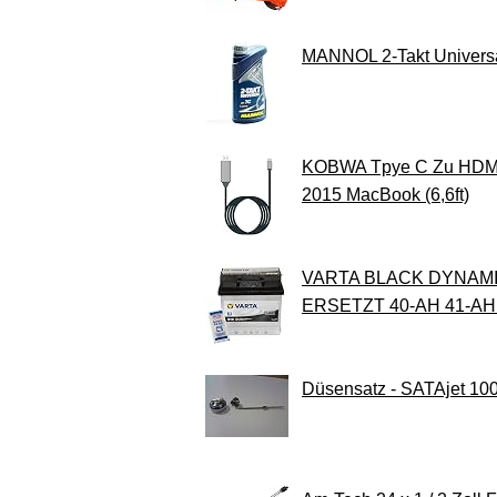
MANNOL 2-Takt Universa
KOBWA Tpye C Zu HDMI 
2015 MacBook (6,6ft)
VARTA BLACK DYNAMIC
ERSETZT 40-AH 41-AH 
Düsensatz - SATAjet 10