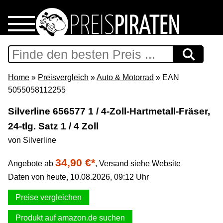
Home
Download
Home
»
Preisvergleich
»
Auto & Motorrad
» EAN
5055058112255
Preispiraten auf Facebook
Silverline 656577 1 / 4-Zoll-Hartmetall-Fräser,
24-tlg. Satz 1 / 4 Zoll
Support & Newsletter
von Silverline
Presse
34,90 €*
Angebote ab
,
Versand siehe Website
Daten von heute, 10.08.2026, 09:12 Uhr
Datenschutz
Preise vergleichen
Impressum
Produkt auf amazon.de suchen