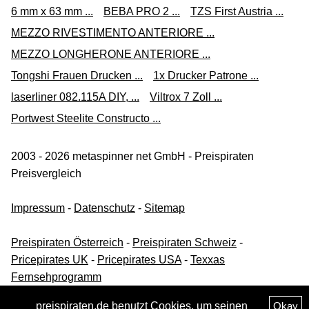
6 mm x 63 mm ...
BEBA PRO 2 ...
TZS First Austria ...
MEZZO RIVESTIMENTO ANTERIORE ...
MEZZO LONGHERONE ANTERIORE ...
Tongshi Frauen Drucken ...
1x Drucker Patrone ...
laserliner 082.115A DIY, ...
Viltrox 7 Zoll ...
Portwest Steelite Constructo ...
2003 - 2026 metaspinner net GmbH - Preispiraten
Preisvergleich
Impressum
-
Datenschutz
-
Sitemap
Preispiraten Österreich
-
Preispiraten Schweiz
-
Pricepirates UK
-
Pricepirates USA
-
Texxas
Fernsehprogramm
preispiraten.de benutzt Cookies, um seinen
Okay