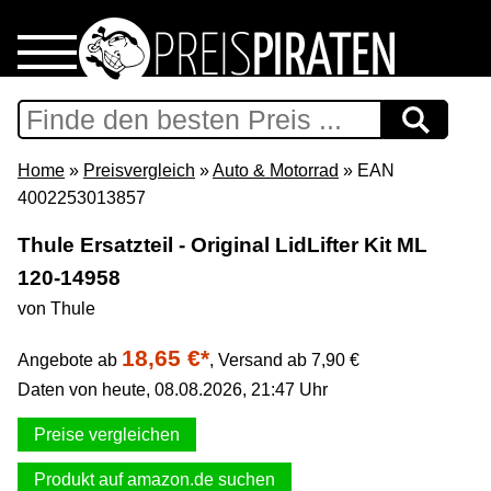
Home
Download
Home
»
Preisvergleich
»
Auto & Motorrad
» EAN
4002253013857
Preispiraten auf Facebook
Thule Ersatzteil - Original LidLifter Kit ML
120-14958
Support & Newsletter
von Thule
Presse
18,65 €*
Angebote ab
,
Versand ab 7,90 €
Daten von heute, 08.08.2026, 21:47 Uhr
Datenschutz
Preise vergleichen
Impressum
Produkt auf amazon.de suchen