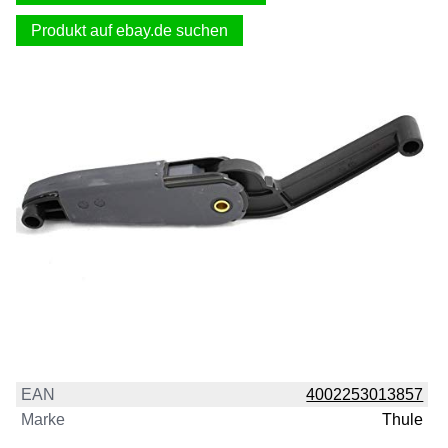
Produkt auf ebay.de suchen
EAN
4002253013857
Marke
Thule