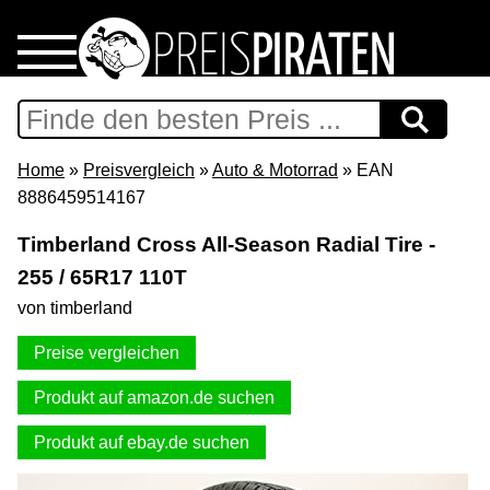
Home
Download
Home
»
Preisvergleich
»
Auto & Motorrad
» EAN
8886459514167
Preispiraten auf Facebook
Timberland Cross All-Season Radial Tire -
255 / 65R17 110T
Support & Newsletter
von timberland
Presse
Preise vergleichen
Datenschutz
Produkt auf amazon.de suchen
Produkt auf ebay.de suchen
Impressum