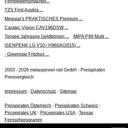
Fernbedienung&nbs...
TZS First Austria ...
Meguiar's PRAKTISCHES Premium ...
Caratec Vision CAV196DSW ...
Tonsee Jahrgang Geldbörsen ...
MIPA P99 Multi ...
ISENPENK LG V10 / H960A(2015) ...
- Greenstar Fritzbox ...
2003 - 2026 metaspinner net GmbH - Preispiraten
Preisvergleich
Impressum
-
Datenschutz
-
Sitemap
Preispiraten Österreich
-
Preispiraten Schweiz
-
Pricepirates UK
-
Pricepirates USA
-
Texxas
Fernsehprogramm