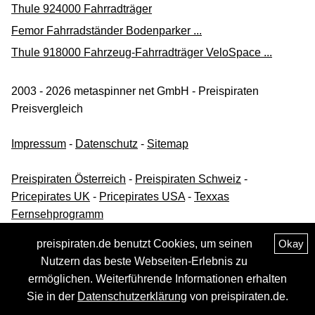
Thule 924000 Fahrradträger
Femor Fahrradständer Bodenparker ...
Thule 918000 Fahrzeug-Fahrradträger VeloSpace ...
2003 - 2026 metaspinner net GmbH - Preispiraten
Preisvergleich
Impressum
-
Datenschutz
-
Sitemap
Preispiraten Österreich
-
Preispiraten Schweiz
-
Pricepirates UK
-
Pricepirates USA
-
Texxas
Fernsehprogramm
preispiraten.de benutzt Cookies, um seinen
Okay
Nutzern das beste Webseiten-Erlebnis zu
ermöglichen. Weiterführende Informationen erhalten
Sie in der
Datenschutzerklärung
von preispiraten.de.