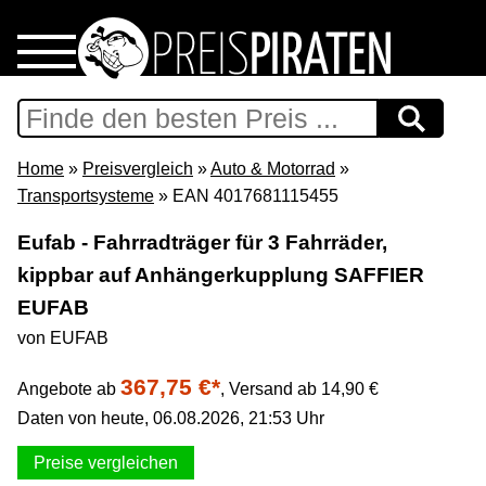
Home
Download
Home
»
Preisvergleich
»
Auto & Motorrad
»
Transportsysteme
» EAN 4017681115455
Preispiraten auf Facebook
Eufab - Fahrradträger für 3 Fahrräder,
kippbar auf Anhängerkupplung SAFFIER
Support & Newsletter
EUFAB
Presse
von EUFAB
367,75 €*
Angebote ab
,
Versand ab 14,90 €
Datenschutz
Daten von heute, 06.08.2026, 21:53 Uhr
Impressum
Preise vergleichen