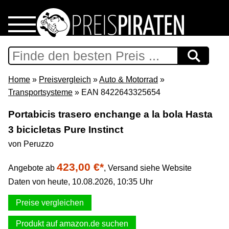
Home
Download
Home
»
Preisvergleich
»
Auto & Motorrad
»
Transportsysteme
» EAN 8422643325654
Preispiraten auf Facebook
Portabicis trasero enchange a la bola Hasta
3 bicicletas Pure Instinct
Support & Newsletter
von Peruzzo
Presse
423,00 €*
Angebote ab
,
Versand siehe Website
Daten von heute, 10.08.2026, 10:35 Uhr
Datenschutz
Preise vergleichen
Impressum
Produkt auf amazon.de suchen