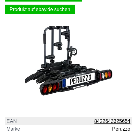
Produkt auf ebay.de suchen
EAN
8422643325654
Marke
Peruzzo