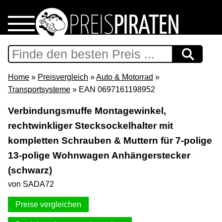
Home
Download
Home
»
Preisvergleich
»
Auto & Motorrad
»
Transportsysteme
» EAN 0697161198952
Preispiraten auf Facebook
Verbindungsmuffe Montagewinkel,
rechtwinkliger Stecksockelhalter mit
Support & Newsletter
kompletten Schrauben & Muttern für 7-polige
Presse
13-polige Wohnwagen Anhängerstecker
(schwarz)
Datenschutz
von SADA72
Preise vergleichen
Impressum