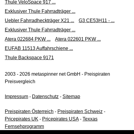
Thule VeloSpace 917 ...
Exklusiver Thule Fahrradträger ...
Uebler Fahrradheckträger X21 ...
G3 CE53H11 - ...
Exklusiver Thule Fahrradträger ...
Atera 022684 PKW ...
Atera 022601 PKW ...
EUFAB 11513 Auffahrschiene ...
Thule Backspace 9171
2003 - 2026 metaspinner net GmbH - Preispiraten
Preisvergleich
Impressum
-
Datenschutz
-
Sitemap
Preispiraten Österreich
-
Preispiraten Schweiz
-
Pricepirates UK
-
Pricepirates USA
-
Texxas
Fernsehprogramm