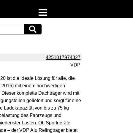
Home
Download
Preispiraten auf Facebook
4251017974327
VDP
Support & Newsletter
 ist die ideale Lösung für alle, die
Presse
-2016) mit einem hochwertigen
 Dieser komplette Dachträger wird mit
Datenschutz
ungsteilen geliefert und sorgt für eine
ie Ladekapazität von bis zu 75 kg
Impressum
belastung des Fahrzeugs und
hiedenster Lasten. Ob Sportgeräte,
e – der VDP Alu Relingträger bietet