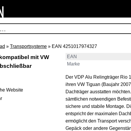
rad
»
Transportsysteme
» EAN 4251017974327
 kompatibel mit VW
EAN
Marke
abschließbar
Der VDP Alu Relingträger Rio 120
ihren VW Tiguan (Baujahr 2007
ehe Website
Dachträger ausstatten möchten.
r
sämtlichen notwendigen Befestig
sichere und stabile Montage. D
entspricht der maximalen Dach
ermöglicht den Transport versc
Gepäck oder andere Gegenständ