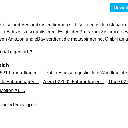
Bewert
 Preise und Versandkosten können sich seit der letzten Aktualisi
in Echtzeit zu aktualisieren. Es gilt der Preis zum Zeitpunkt de
von Amazon und eBay verdient die metaspinner net GmbH an qua
rtal eigentlich?
eich
21 Fahrradträger ...
Patch Ecusson-gesticktem Wandleuchte .
le Fahrradträger ...
Atera 022685 Fahrradträger ...
Thule 62
Motion XL ...
iraten Preisvergleich