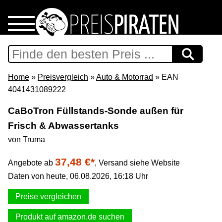
Home
Download
Home
»
Preisvergleich
»
Auto & Motorrad
» EAN
4041431089222
Preispiraten auf Facebook
CaBoTron Füllstands-Sonde außen für
Frisch & Abwassertanks
Support & Newsletter
von Truma
Presse
37,48 €*
Angebote ab
,
Versand siehe Website
Daten von heute, 06.08.2026, 16:18 Uhr
Datenschutz
Preise vergleichen
Impressum
Produkt auf amazon.de suchen