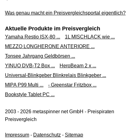
Was genau macht ein Preisvergleichsportal eigentlich?
Aktuelle Produkte im Preisvergleich
Yamaha Restio ISX-80 ...
1L MISCHLACK wie ...
MEZZO LONGHERONE ANTERIORE ...
Tonsee Jahrgang Geldbörsen ...
YINUO DVB-T2 Box ...
HeroBeam 2 x ...
Universal-Blinkgeber Blinkrelais Blinkgeber ...
MIPA P99 Multi ...
- Greenstar Fritzbox ...
Bookstyle Tablet PC ...
2003 - 2026 metaspinner net GmbH - Preispiraten
Preisvergleich
Impressum
-
Datenschutz
-
Sitemap