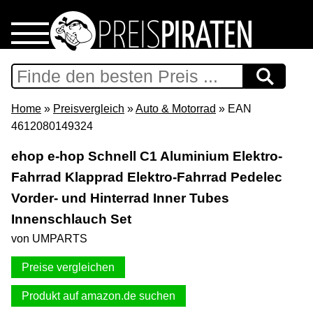
Home
Download
Home
»
Preisvergleich
»
Auto & Motorrad
» EAN
4612080149324
Preispiraten auf Facebook
ehop e-hop Schnell C1 Aluminium Elektro-
Fahrrad Klapprad Elektro-Fahrrad Pedelec
Support & Newsletter
Vorder- und Hinterrad Inner Tubes
Presse
Innenschlauch Set
von UMPARTS
Datenschutz
Preise vergleichen
Impressum
Produkt auf amazon.de suchen