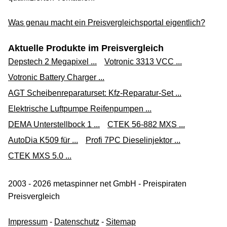
Was genau macht ein Preisvergleichsportal eigentlich?
Aktuelle Produkte im Preisvergleich
Depstech 2 Megapixel ...
Votronic 3313 VCC ...
Votronic Battery Charger ...
AGT Scheibenreparaturset: Kfz-Reparatur-Set ...
Elektrische Luftpumpe Reifenpumpen ...
DEMA Unterstellbock 1 ...
CTEK 56-882 MXS ...
AutoDia K509 für ...
Profi 7PC Dieselinjektor ...
CTEK MXS 5.0 ...
2003 - 2026 metaspinner net GmbH - Preispiraten
Preisvergleich
Impressum
-
Datenschutz
-
Sitemap