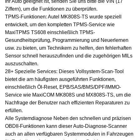
Ihr Auto geeignet ist, senden Sie uns bitte die VIN (17
Ziffern), um die Funktionen zu überprüfen.
TPMS-Funktionen: Autel MK808S-TS wurde speziell
entwickelt, um den kompletten TPMS-Service wie
MaxiTPMS TS608 einschließlich TPMS-
Gesundheitsprüfung, Programmierung und Neuerlernen
usw. zu bieten, um Technikern zu helfen, den fehlerhaften
Sensor schnell herauszufinden und die zugehörigen MILs
auszuschalten.
28+ Spezielle Services: Dieses Vollsystem-Scan-Tool
bietet die am häufigsten ausgeführten Funktionen,
einschließlich Öl-Reset, EPB/SAS/BMS/DPF/IMMO-
Service wie MaxiCOM MK808S und MX808S-TS, um die
Nachfrage der Benutzer nach effizienten Reparaturen zu
erfüllen.
Alle Systemdiagnose Neben den schnellen und präzisen
OBDII-Funktionen kann dieser Auto-Diagnose-Scanner
auch an allen verfügbaren Systemmodulen in Fahrzeugen