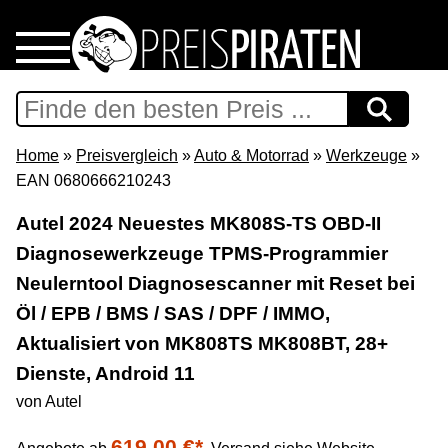
Home
Download
Home
»
Preisvergleich
»
Auto & Motorrad
»
Werkzeuge
»
EAN 0680666210243
Preispiraten auf Facebook
Autel 2024 Neuestes MK808S-TS OBD-II
Diagnosewerkzeuge TPMS-Programmier
Support & Newsletter
Neulerntool Diagnosescanner mit Reset bei
Presse
Öl / EPB / BMS / SAS / DPF / IMMO,
Aktualisiert von MK808TS MK808BT, 28+
Datenschutz
Dienste, Android 11
von Autel
Impressum
619,00 €*