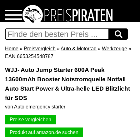
Home
Download
Home
»
Preisvergleich
»
Auto & Motorrad
»
Werkzeuge
»
EAN 6653254548787
Preispiraten auf Facebook
WJJ- Auto Jump Starter 600A Peak
13600mAh Booster Notstromquelle Notfall
Support & Newsletter
Auto Start Power & Ultra-helle LED Blitzlicht
Presse
für SOS
von Auto emergency starter
Datenschutz
Preise vergleichen
Impressum
Produkt auf amazon.de suchen