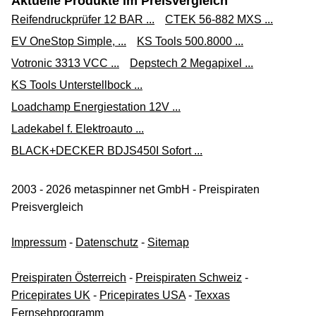
Aktuelle Produkte im Preisvergleich
Reifendruckprüfer 12 BAR ...
CTEK 56-882 MXS ...
EV OneStop Simple, ...
KS Tools 500.8000 ...
Votronic 3313 VCC ...
Depstech 2 Megapixel ...
KS Tools Unterstellbock ...
Loadchamp Energiestation 12V ...
Ladekabel f. Elektroauto ...
BLACK+DECKER BDJS450I Sofort ...
2003 - 2026 metaspinner net GmbH - Preispiraten
Preisvergleich
Impressum
-
Datenschutz
-
Sitemap
Preispiraten Österreich
-
Preispiraten Schweiz
-
Pricepirates UK
-
Pricepirates USA
-
Texxas
Fernsehprogramm