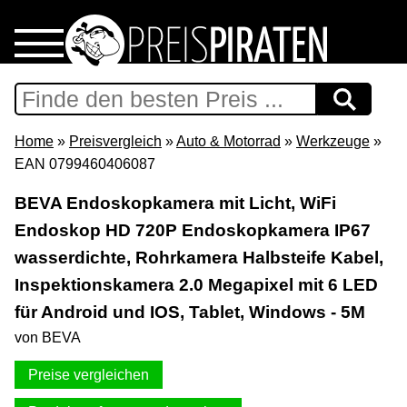
Home
Download
Home
»
Preisvergleich
»
Auto & Motorrad
»
Werkzeuge
»
EAN 0799460406087
Preispiraten auf Facebook
BEVA Endoskopkamera mit Licht, WiFi
Endoskop HD 720P Endoskopkamera IP67
Support & Newsletter
wasserdichte, Rohrkamera Halbsteife Kabel,
Presse
Inspektionskamera 2.0 Megapixel mit 6 LED
für Android und IOS, Tablet, Windows - 5M
Datenschutz
von BEVA
Preise vergleichen
Impressum