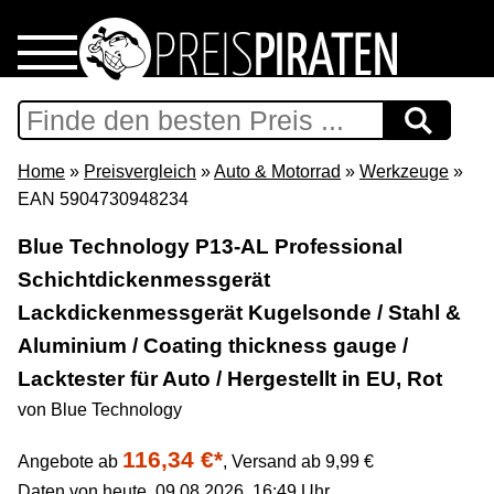
Home
Download
Home
»
Preisvergleich
»
Auto & Motorrad
»
Werkzeuge
»
EAN 5904730948234
Preispiraten auf Facebook
Blue Technology P13-AL Professional
Schichtdickenmessgerät
Support & Newsletter
Lackdickenmessgerät Kugelsonde / Stahl &
Presse
Aluminium / Coating thickness gauge /
Lacktester für Auto / Hergestellt in EU, Rot
Datenschutz
von Blue Technology
116,34 €*
Impressum
Angebote ab
,
Versand ab 9,99 €
Daten von heute, 09.08.2026, 16:49 Uhr