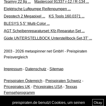
Teamyy 22 tlg ...
Mastercool 91337 r-12 / R-134 ...
Elektrische Luftpumpe Reifenpumpen ...
Depstech 2 Megapixel ...
KS Tools 160.0371 ...
BLESYS 5,5" Multi-Color ...
AGT Scheibenreparaturset: Kfz-Reparatur-Set ...
Güde UNTERSTELLBOCK Unterstellbock-Set,3T' ...
2003 - 2026 metaspinner net GmbH - Preispiraten
Preisvergleich
Impressum
-
Datenschutz
-
Sitemap
Preispiraten Österreich
-
Preispiraten Schweiz
-
Pricepirates UK
-
Pricepirates USA
-
Texxas
Fernsehprogramm
preispiraten.de benutzt Cookies, um seinen
Okay