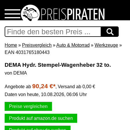
Home
Download
Home
»
Preisvergleich
»
Auto & Motorrad
»
Werkzeuge
»
EAN 4031765180443
Preispiraten auf Facebook
DEMA Hydr. Stempel-Wagenheber 32 to.
von DEMA
Support & Newsletter
90,24 €*
Angebote ab
,
Versand ab 0,00 €
Presse
Daten von heute, 10.08.2026, 06:06 Uhr
Datenschutz
Preise vergleichen
Produkt auf amazon.de suchen
Impressum