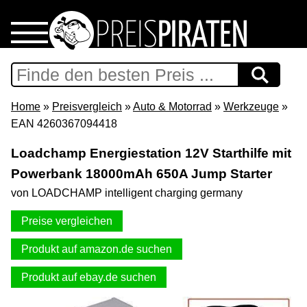
Home
Download
Home
»
Preisvergleich
»
Auto & Motorrad
»
Werkzeuge
»
EAN 4260367094418
Preispiraten auf Facebook
Loadchamp Energiestation 12V Starthilfe mit
Powerbank 18000mAh 650A Jump Starter
Support & Newsletter
von LOADCHAMP intelligent charging germany
Presse
Preise vergleichen
Datenschutz
Produkt auf amazon.de suchen
Produkt auf ebay.de suchen
Impressum