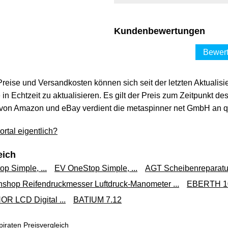
Kundenbewertungen
Bewert
 Preise und Versandkosten können sich seit der letzten Aktualisi
in Echtzeit zu aktualisieren. Es gilt der Preis zum Zeitpunkt de
von Amazon und eBay verdient die metaspinner net GmbH an qua
rtal eigentlich?
eich
p Simple, ...
EV OneStop Simple, ...
AGT Scheibenreparaturs
nshop Reifendruckmesser Luftdruck-Manometer ...
EBERTH 10T
OR LCD Digital ...
BATIUM 7.12
iraten Preisvergleich