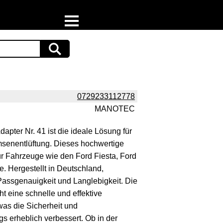
Home
Download
Preispiraten auf Facebook
0729233112778
MANOTEC
Support & Newsletter
pter Nr. 41 ist die ideale Lösung für
Presse
emsenentlüftung. Dieses hochwertige
 für Fahrzeuge wie den Ford Fiesta, Ford
Datenschutz
. Hergestellt in Deutschland,
 Passgenauigkeit und Langlebigkeit. Die
Impressum
 eine schnelle und effektive
as die Sicherheit und
s erheblich verbessert. Ob in der