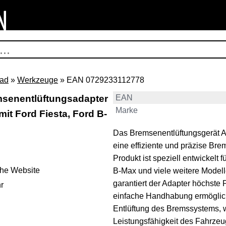
rad
»
Werkzeuge
» EAN 0729233112778
senentlüftungsadapter
EAN
Marke
it Ford Fiesta, Ford B-
Das Bremsenentlüftungsgerät Ada
eine effiziente und präzise Br
Produkt ist speziell entwickelt
ehe Website
B-Max und viele weitere Modelle
garantiert der Adapter höchste
r
einfache Handhabung ermöglicht
Entlüftung des Bremssystems, w
Leistungsfähigkeit des Fahrzeug