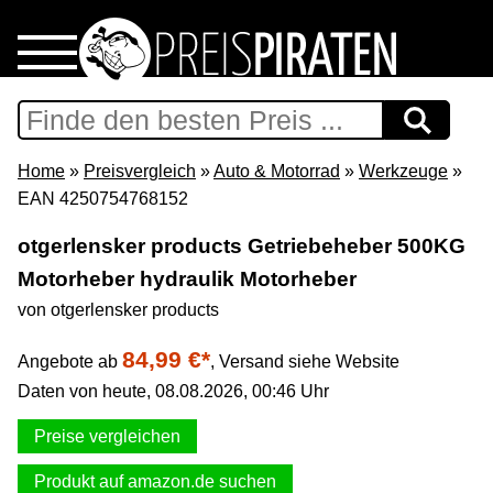
Home
Download
Home
»
Preisvergleich
»
Auto & Motorrad
»
Werkzeuge
»
EAN 4250754768152
Preispiraten auf Facebook
otgerlensker products Getriebeheber 500KG
Motorheber hydraulik Motorheber
Support & Newsletter
von otgerlensker products
Presse
84,99 €*
Angebote ab
,
Versand siehe Website
Daten von heute, 08.08.2026, 00:46 Uhr
Datenschutz
Preise vergleichen
Impressum
Produkt auf amazon.de suchen