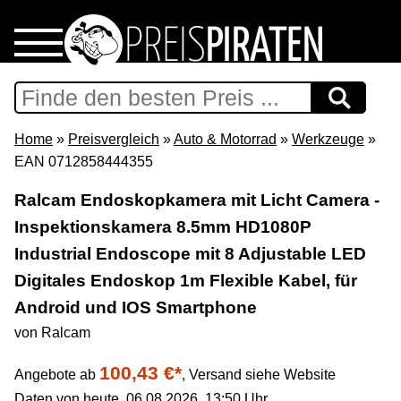
Home
Download
Home
»
Preisvergleich
»
Auto & Motorrad
»
Werkzeuge
»
EAN 0712858444355
Preispiraten auf Facebook
Ralcam Endoskopkamera mit Licht Camera -
Inspektionskamera 8.5mm HD1080P
Support & Newsletter
Industrial Endoscope mit 8 Adjustable LED
Presse
Digitales Endoskop 1m Flexible Kabel, für
Android und IOS Smartphone
Datenschutz
von Ralcam
100,43 €*
Impressum
Angebote ab
,
Versand siehe Website
Daten von heute, 06.08.2026, 13:50 Uhr