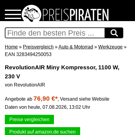
Home
Download
Home
»
Preisvergleich
»
Auto & Motorrad
»
Werkzeuge
»
EAN 3283494250053
Preispiraten auf Facebook
RevolutionAIR Miny Kompressor, 1100 W,
230 V
Support & Newsletter
von RevolutionAIR
Presse
76,90 €*
Angebote ab
,
Versand siehe Website
Daten von heute, 07.08.2026, 13:02 Uhr
Datenschutz
Preise vergleichen
Impressum
Produkt auf amazon.de suchen