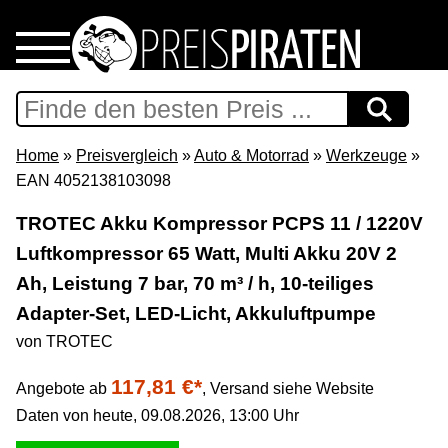
Home
Download
Home
»
Preisvergleich
»
Auto & Motorrad
»
Werkzeuge
»
EAN 4052138103098
Preispiraten auf Facebook
TROTEC Akku Kompressor PCPS 11 / 1220V
Luftkompressor 65 Watt, Multi Akku 20V 2
Support & Newsletter
Ah, Leistung 7 bar, 70 m³ / h, 10-teiliges
Presse
Adapter-Set, LED-Licht, Akkuluftpumpe
von TROTEC
Datenschutz
117,81 €*
Angebote ab
,
Versand siehe Website
Daten von heute, 09.08.2026, 13:00 Uhr
Impressum