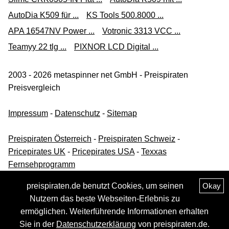
AutoDia K509 für ...
KS Tools 500.8000 ...
APA 16547NV Power ...
Votronic 3313 VCC ...
Teamyy 22 tlg ...
PIXNOR LCD Digital ...
2003 - 2026 metaspinner net GmbH - Preispiraten
Preisvergleich
Impressum
-
Datenschutz
-
Sitemap
Preispiraten Österreich
-
Preispiraten Schweiz
-
Pricepirates UK
-
Pricepirates USA
-
Texxas
Fernsehprogramm
preispiraten.de benutzt Cookies, um seinen
Okay
Nutzern das beste Webseiten-Erlebnis zu
ermöglichen. Weiterführende Informationen erhalten
Sie in der
Datenschutzerklärung
von preispiraten.de.