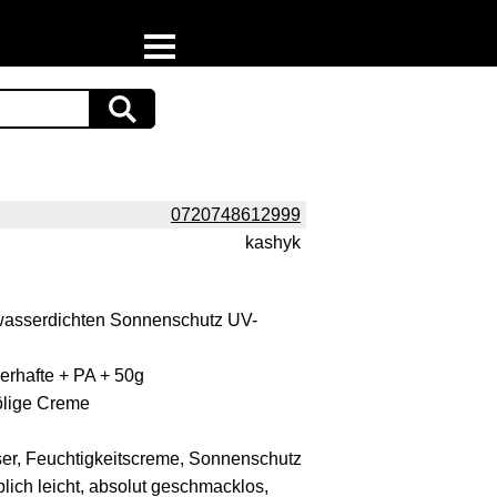
Home
Download
Preispiraten auf Facebook
0720748612999
kashyk
Support & Newsletter
Presse
asserdichten Sonnenschutz UV-
Datenschutz
rhafte + PA + 50g
ölige Creme
Impressum
er, Feuchtigkeitscreme, Sonnenschutz
lich leicht, absolut geschmacklos,