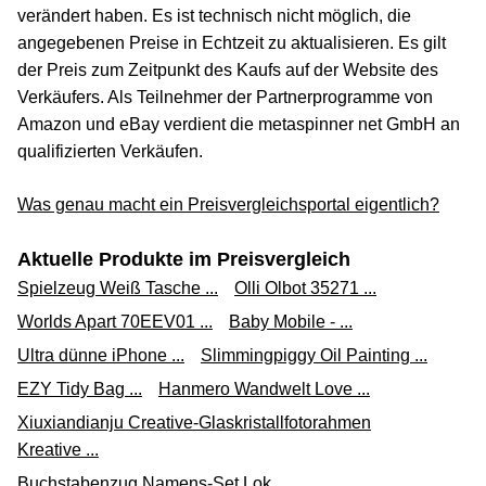
verändert haben. Es ist technisch nicht möglich, die
angegebenen Preise in Echtzeit zu aktualisieren. Es gilt
der Preis zum Zeitpunkt des Kaufs auf der Website des
Verkäufers. Als Teilnehmer der Partnerprogramme von
Amazon und eBay verdient die metaspinner net GmbH an
qualifizierten Verkäufen.
Was genau macht ein Preisvergleichsportal eigentlich?
Aktuelle Produkte im Preisvergleich
Spielzeug Weiß Tasche ...
Olli Olbot 35271 ...
Worlds Apart 70EEV01 ...
Baby Mobile - ...
Ultra dünne iPhone ...
Slimmingpiggy Oil Painting ...
EZY Tidy Bag ...
Hanmero Wandwelt Love ...
Xiuxiandianju Creative-Glaskristallfotorahmen
Kreative ...
Buchstabenzug Namens-Set Lok ...