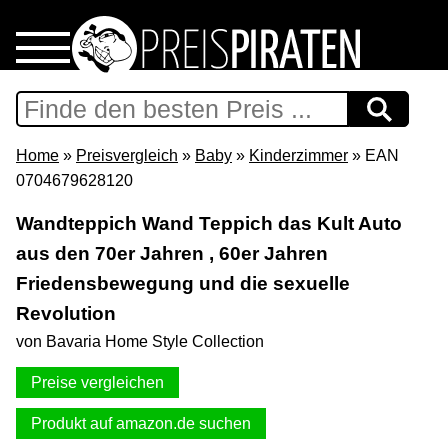
Home
Download
Home
»
Preisvergleich
»
Baby
»
Kinderzimmer
» EAN
0704679628120
Preispiraten auf Facebook
Wandteppich Wand Teppich das Kult Auto
aus den 70er Jahren , 60er Jahren
Support & Newsletter
Friedensbewegung und die sexuelle
Presse
Revolution
von Bavaria Home Style Collection
Datenschutz
Preise vergleichen
Impressum
Produkt auf amazon.de suchen