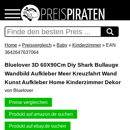
Home
Download
Home
»
Preisvergleich
»
Baby
»
Kinderzimmer
» EAN
3642647637064
Preispiraten auf Facebook
Bluelover 3D 60X90Cm Diy Shark Bullauge
Wandbild Aufkleber Meer Kreuzfahrt Wand
Support & Newsletter
Kunst Aufkleber Home Kinderzimmer Dekor
Presse
von Bluelover
Preise vergleichen
Datenschutz
Produkt auf amazon.de suchen
Impressum
Produkt auf ebay.de suchen