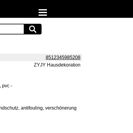
Home
Download
Preispiraten auf Facebook
8512345985208
ZYJY Hausdekoration
Support & Newsletter
Presse
 pvc -
Datenschutz
andschutz, antifouling, verschönerung
Impressum