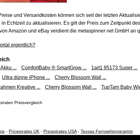
 Preise und Versandkosten können sich seit der letzten Aktualisi
in Echtzeit zu aktualisieren. Es gilt der Preis zum Zeitpunkt de
von Amazon und eBay verdient die metaspinner net GmbH an qua
rtal eigentlich?
eich
Akku ...
ComfortBaby ® SmartGrow ...
1art1 95173 Super ...
Ultra dünne iPhone ...
Cherry Blossom Wall ...
rahmen Kreative ...
Cherry Blossom Wall ...
TupTam Baby Wint
iraten Preisvergleich
eiz
-
Pricepirates UK
-
Pricepirates USA
-
Texxas Fernsehprogramm