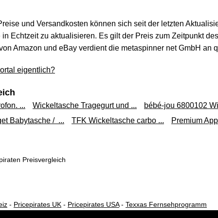
 Preise und Versandkosten können sich seit der letzten Aktualisi
in Echtzeit zu aktualisieren. Es gilt der Preis zum Zeitpunkt de
von Amazon und eBay verdient die metaspinner net GmbH an qua
rtal eigentlich?
eich
fon. ...
Wickeltasche Tragegurt und ...
bébé-jou 6800102 Wic
t Babytasche / ...
TFK Wickeltasche carbo ...
Premium Apple
iraten Preisvergleich
eiz
-
Pricepirates UK
-
Pricepirates USA
-
Texxas Fernsehprogramm