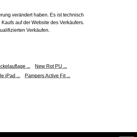
erung verändert haben. Es ist technisch
s Kaufs auf der Website des Verkäufers.
lifizierten Verkäufen.
kelauflage ...
New Rot PU ...
 iPad ...
Pampers Active Fit ...