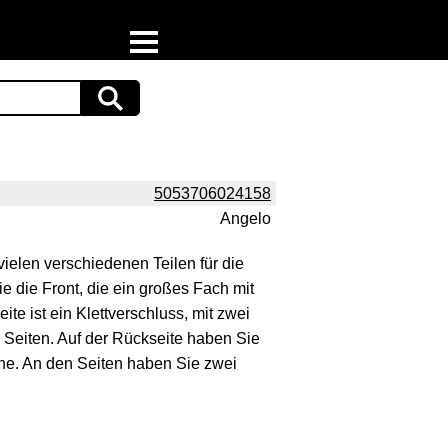
Home
Download
Preispiraten auf Facebook
5053706024158
Angelo
Support & Newsletter
ielen verschiedenen Teilen für die
Presse
e die Front, die ein großes Fach mit
te ist ein Klettverschluss, mit zwei
Datenschutz
 Seiten. Auf der Rückseite haben Sie
he. An den Seiten haben Sie zwei
Impressum