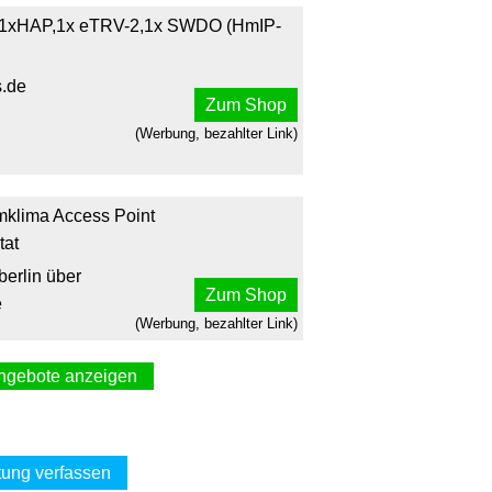
 1xHAP,1x eTRV-2,1x SWDO (HmIP-
s.de
Zum Shop
(Werbung, bezahlter Link)
mklima Access Point
tat
berlin über
Zum Shop
e
(Werbung, bezahlter Link)
ngebote anzeigen
Raumklima, 3x Thermostat & Access
Point2
yberport
ung verfassen
Zum Shop