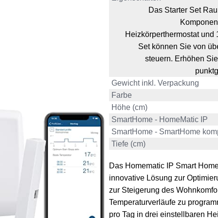
Das Starter Set Ra
Komponente
Heizkörperthermostat und 1
Set können Sie von üb
steuern. Erhöhen Sie 
punktg
Gewicht inkl. Verpackung
Farbe
Höhe (cm)
SmartHome - HomeMatic IP
SmartHome - SmartHome komp
Tiefe (cm)
Das Homematic IP Smart Home S
innovative Lösung zur Optimi
zur Steigerung des Wohnkomforts
Temperaturverläufe zu program
pro Tag in drei einstellbaren 