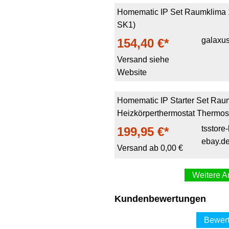
Homematic IP Set Raumklima
SK1)
galaxu
154,40 €*
Versand siehe
Website
Homematic IP Starter Set Rau
Heizkörperthermostat Thermos
tsstore-
199,95 €*
ebay.d
Versand ab 0,00 €
Weitere A
Homematic IP Starter Set 
Kundenbewertungen
C
200,00 €*
Bewert