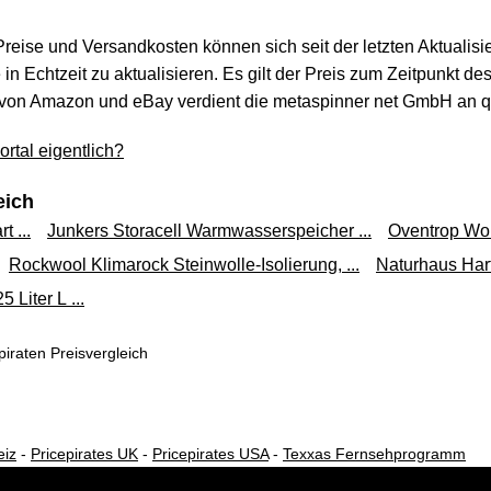
Versand ab 6,99 €
 Preise und Versandkosten können sich seit der letzten Aktualisi
in Echtzeit zu aktualisieren. Es gilt der Preis zum Zeitpunkt de
von Amazon und eBay verdient die metaspinner net GmbH an qua
rtal eigentlich?
eich
 ...
Junkers Storacell Warmwasserspeicher ...
Oventrop Woh
Rockwool Klimarock Steinwolle-Isolierung, ...
Naturhaus Hartö
5 Liter L ...
iraten Preisvergleich
eiz
-
Pricepirates UK
-
Pricepirates USA
-
Texxas Fernsehprogramm