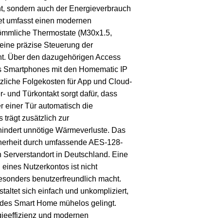
öht, sondern auch der Energieverbrauch
et umfasst einen modernen
kömmliche Thermostate (M30x1.5,
 eine präzise Steuerung der
ht. Über den dazugehörigen Access
des Smartphones mit den Homematic IP
zliche Folgekosten für App und Cloud-
r- und Türkontakt sorgt dafür, dass
r einer Tür automatisch die
 trägt zusätzlich zur
hindert unnötige Wärmeverluste. Das
herheit durch umfassende AES-128-
 Serverstandort in Deutschland. Eine
eines Nutzerkontos ist nicht
besonders benutzerfreundlich macht.
taltet sich einfach und unkompliziert,
t des Smart Home mühelos gelingt.
rgieeffizienz und modernen