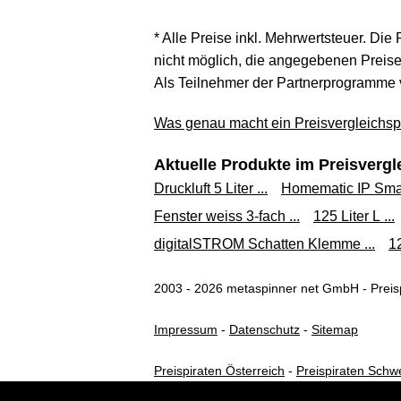
* Alle Preise inkl. Mehrwertsteuer. Die
nicht möglich, die angegebenen Preise 
Als Teilnehmer der Partnerprogramme 
Was genau macht ein Preisvergleichspo
Aktuelle Produkte im Preisvergl
Druckluft 5 Liter ...
Homematic IP Smart
Fenster weiss 3-fach ...
125 Liter L ...
digitalSTROM Schatten Klemme ...
12
2003 - 2026 metaspinner net GmbH - Preisp
Impressum
-
Datenschutz
-
Sitemap
Preispiraten Österreich
-
Preispiraten Schw