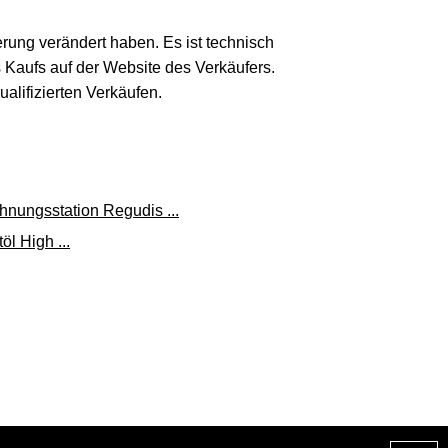
(Werbung, bezahlter Link)
erung verändert haben. Es ist technisch
s Kaufs auf der Website des Verkäufers.
lifizierten Verkäufen.
nungsstation Regudis ...
l High ...