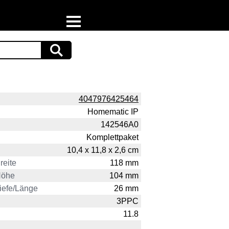
Home
Download
Preispiraten auf Facebook
4047976425464
Homematic IP
Support & Newsletter
142546A0
Komplettpaket
Presse
10,4 x 11,8 x 2,6 cm
Datenschutz
reite
118 mm
Höhe
104 mm
Impressum
iefe/Länge
26 mm
3PPC
11.8