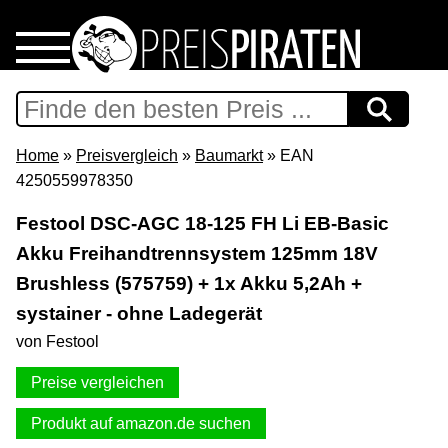
Home
Download
Home
»
Preisvergleich
»
Baumarkt
» EAN
4250559978350
Preispiraten auf Facebook
Festool DSC-AGC 18-125 FH Li EB-Basic
Akku Freihandtrennsystem 125mm 18V
Support & Newsletter
Brushless (575759) + 1x Akku 5,2Ah +
Presse
systainer - ohne Ladegerät
von Festool
Datenschutz
Preise vergleichen
Impressum
Produkt auf amazon.de suchen