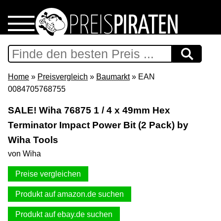
Home
Download
Home
»
Preisvergleich
»
Baumarkt
» EAN
0084705768755
Preispiraten auf Facebook
SALE! Wiha 76875 1 / 4 x 49mm Hex
Terminator Impact Power Bit (2 Pack) by
Support & Newsletter
Wiha Tools
Presse
von Wiha
Preise vergleichen
Datenschutz
Produkt auf amazon.de suchen
Impressum
Produkt auf ebay.de suchen