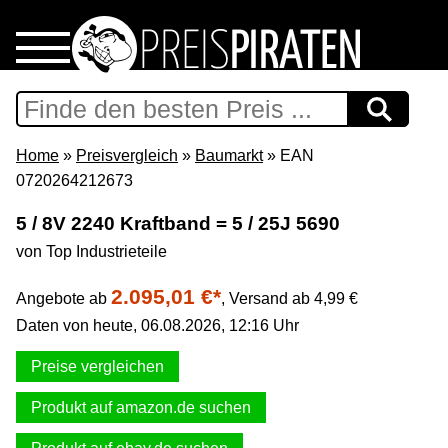
Home
Download
Home
»
Preisvergleich
»
Baumarkt
» EAN
0720264212673
Preispiraten auf Facebook
5 / 8V 2240 Kraftband = 5 / 25J 5690
von Top Industrieteile
Support & Newsletter
2.095,01 €*
Angebote ab
,
Versand ab 4,99 €
Presse
Daten von heute, 06.08.2026, 12:16 Uhr
Datenschutz
Preise vergleichen
Produkt auf amazon.de suchen
Impressum