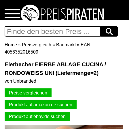
Home
Download
Home
»
Preisvergleich
»
Baumarkt
» EAN
4056352016509
Preispiraten auf Facebook
Eierbecher EIERBE ABLAGE CUCINA /
RONDOWEISS UNI (Liefermenge=2)
Support & Newsletter
von Unbranded
Presse
Preise vergleichen
Datenschutz
Produkt auf amazon.de suchen
Produkt auf ebay.de suchen
Impressum