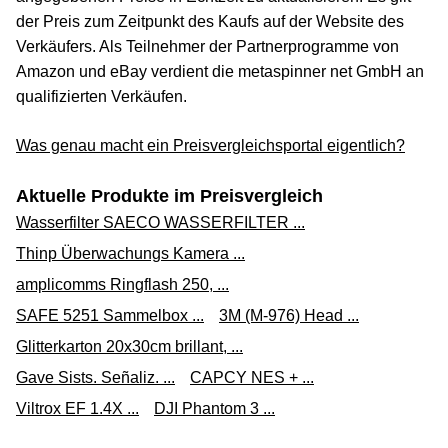
der Preis zum Zeitpunkt des Kaufs auf der Website des
Verkäufers. Als Teilnehmer der Partnerprogramme von
Amazon und eBay verdient die metaspinner net GmbH an
qualifizierten Verkäufen.
Was genau macht ein Preisvergleichsportal eigentlich?
Aktuelle Produkte im Preisvergleich
Wasserfilter SAECO WASSERFILTER ...
Thinp Überwachungs Kamera ...
amplicomms Ringflash 250, ...
SAFE 5251 Sammelbox ...
3M (M-976) Head ...
Glitterkarton 20x30cm brillant, ...
Gave Sists. Señaliz. ...
CAPCY NES + ...
Viltrox EF 1.4X ...
DJI Phantom 3 ...