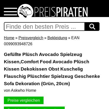
Home
Download
Home
»
Preisvergleich
»
Bekleidung
» EAN
0099093948726
Preispiraten auf Facebook
Gefüllte Plüsch Avocado Spielzeug
Kissen,Comfort Food Avocado Plüsch
Support & Newsletter
Kissen Dekokissen Obst Kuschelig
Presse
Flauschig Plüschtier Spielzeug Geschenke
Sofa Dekoration (Grün, 20cm)
Datenschutz
von Askwho Home
Preise vergleichen
Impressum