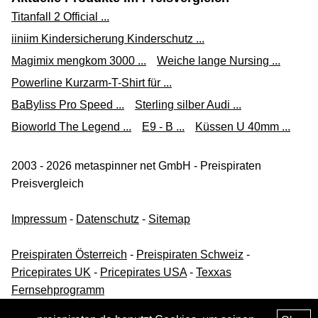
Titanfall 2 Official ...
iiniim Kindersicherung Kinderschutz ...
Magimix mengkom 3000 ...
Weiche lange Nursing ...
Powerline Kurzarm-T-Shirt für ...
BaByliss Pro Speed ...
Sterling silber Audi ...
Bioworld The Legend ...
E9 - B ...
Küssen U 40mm ...
2003 - 2026 metaspinner net GmbH - Preispiraten
Preisvergleich
Impressum
-
Datenschutz
-
Sitemap
Preispiraten Österreich
-
Preispiraten Schweiz
-
Pricepirates UK
-
Pricepirates USA
-
Texxas
Fernsehprogramm