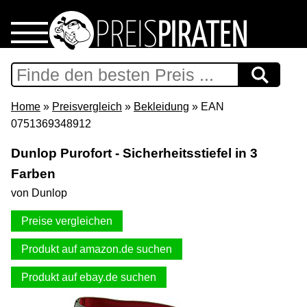
Home
Download
Home
»
Preisvergleich
»
Bekleidung
» EAN
0751369348912
Preispiraten auf Facebook
Dunlop Purofort - Sicherheitsstiefel in 3
Farben
Support & Newsletter
von Dunlop
Presse
Preise vergleichen
Datenschutz
Produkt auf amazon.de suchen
Produkt auf ebay.de suchen
Impressum