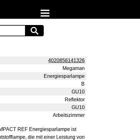
Home
Download
Preispiraten auf Facebook
4020856141326
Megaman
Support & Newsletter
Energiesparlampe
B
Presse
GU10
Datenschutz
Reflektor
GU10
Impressum
Arbeitszimmer
PACT REF Energiesparlampe ist
stofflampe, die mit einer Leistung von