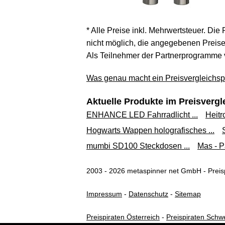
* Alle Preise inkl. Mehrwertsteuer. Die
nicht möglich, die angegebenen Preise 
Als Teilnehmer der Partnerprogramme 
Was genau macht ein Preisvergleichspo
Aktuelle Produkte im Preisvergl
ENHANCE LED Fahrradlicht ...
Heitr
Hogwarts Wappen holografisches ...
mumbi SD100 Steckdosen ...
Mas - P
2003 - 2026 metaspinner net GmbH - Preisp
Impressum
-
Datenschutz
-
Sitemap
Preispiraten Österreich
-
Preispiraten Schw