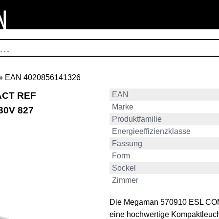
» EAN 4020856141326
ACT REF
EAN
Marke
30V 827
Produktfamilie
Energieeffizienzklasse
Fassung
Form
Sockel
Zimmer
Die Megaman 570910 ESL COM
eine hochwertige Kompaktleucht