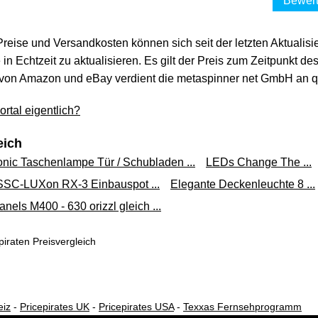
Bewert
 Preise und Versandkosten können sich seit der letzten Aktualisi
in Echtzeit zu aktualisieren. Es gilt der Preis zum Zeitpunkt de
von Amazon und eBay verdient die metaspinner net GmbH an qua
rtal eigentlich?
eich
onic Taschenlampe Tür / Schubladen ...
LEDs Change The ...
SSC-LUXon RX-3 Einbauspot ...
Elegante Deckenleuchte 8 ...
anels M400 - 630 orizzl gleich ...
iraten Preisvergleich
eiz
-
Pricepirates UK
-
Pricepirates USA
-
Texxas Fernsehprogramm