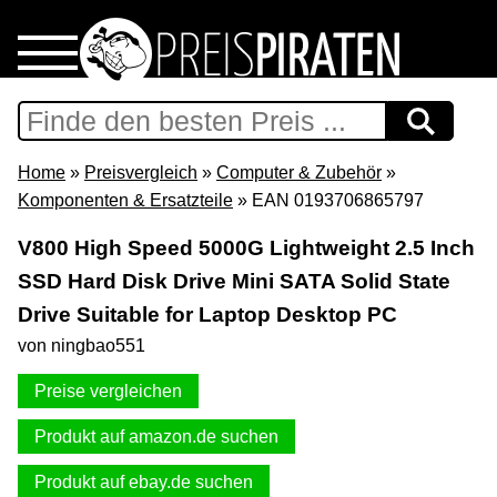
Home
Download
Home
»
Preisvergleich
»
Computer & Zubehör
»
Komponenten & Ersatzteile
» EAN 0193706865797
Preispiraten auf Facebook
V800 High Speed 5000G Lightweight 2.5 Inch
SSD Hard Disk Drive Mini SATA Solid State
Support & Newsletter
Drive Suitable for Laptop Desktop PC
Presse
von ningbao551
Preise vergleichen
Datenschutz
Produkt auf amazon.de suchen
Impressum
Produkt auf ebay.de suchen