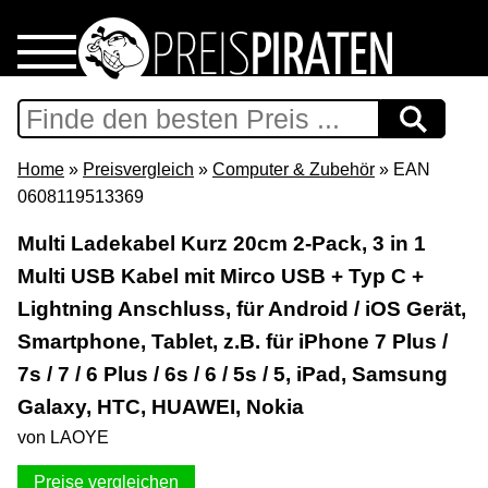
Home
Download
Home
»
Preisvergleich
»
Computer & Zubehör
» EAN
0608119513369
Preispiraten auf Facebook
Multi Ladekabel Kurz 20cm 2-Pack, 3 in 1
Multi USB Kabel mit Mirco USB + Typ C +
Support & Newsletter
Lightning Anschluss, für Android / iOS Gerät,
Presse
Smartphone, Tablet, z.B. für iPhone 7 Plus /
7s / 7 / 6 Plus / 6s / 6 / 5s / 5, iPad, Samsung
Datenschutz
Galaxy, HTC, HUAWEI, Nokia
von LAOYE
Impressum
Preise vergleichen