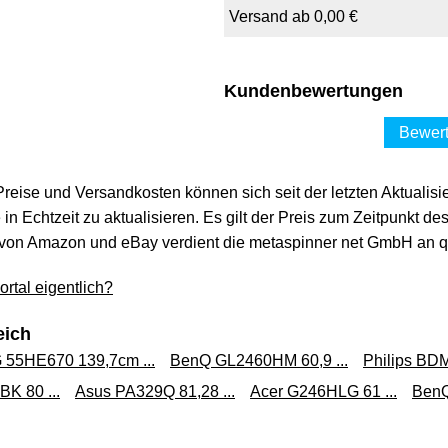
Versand ab 0,00 €
Kundenbewertungen
Bewert
 Preise und Versandkosten können sich seit der letzten Aktualisi
in Echtzeit zu aktualisieren. Es gilt der Preis zum Zeitpunkt de
von Amazon und eBay verdient die metaspinner net GmbH an qua
rtal eigentlich?
eich
5HE670 139,7cm ...
BenQ GL2460HM 60,9 ...
Philips BDM
K 80 ...
Asus PA329Q 81,28 ...
Acer G246HLG 61 ...
BenQ