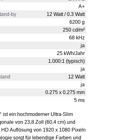
A+
tand-by
12 Watt / 0.3 Watt
6200 g
250 cd/m²
68 kHz
ja
25 kWh/Jahr
1.000:1 (typisch)
ja
stand
12 Watt
ja
0.275 x 0.275 mm
5 ms
ist ein hochmoderner Ultra-Slim
gonale von 23,8 Zoll (60,4 cm) und
l HD Auflösung von 1920 x 1080 Pixeln
logie sorgt für lebendige Farben und