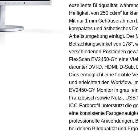
exzellente Bildqualität, währen
Helligkeit von 250 cd/m² für kla
Mit nur 1 mm Gehäuserahmen b
kompaktes und ästhetisches Des
Arbeitsumgebung einfügt. Der M
Betrachtungswinkel von 178°, w
verschiedenen Positionen gewähr
FlexScan EV2450-GY eine Viel
darunter DVI-D, HDMI, D-Sub, 
Dies ermöglicht eine flexible 
und erleichtert den Workflow. I
EV2450-GY Monitor in grau, ei
Französisch sowie Netz-, USB 
ICC-Farbprofil unterstützt die 
eine konsistente Farbgenauigkeit
professionelle Anwendungen, Bü
bei denen Bildqualität und Erg