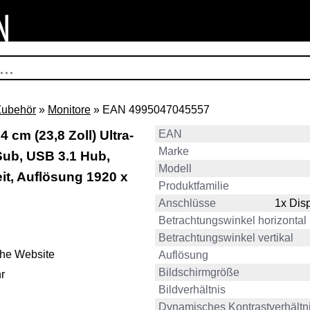
Zubehör
»
Monitore
» EAN 4995047045557
cm (23,8 Zoll) Ultra-
EAN
Marke
Sub, USB 3.1 Hub,
Modell
it, Auflösung 1920 x
Produktfamilie
Anschlüsse
1x Dis
Betrachtungswinkel horizontal
Betrachtungswinkel vertikal
ehe Website
Auflösung
Bildschirmgröße
r
Bildverhältnis
Dynamisches Kontrastverhältn