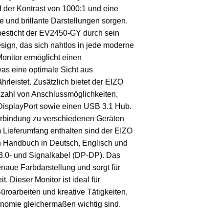
d der Kontrast von 1000:1 und eine
re und brillante Darstellungen sorgen.
esticht der EV2450-GY durch sein
ign, das sich nahtlos in jede moderne
onitor ermöglicht einen
as eine optimale Sicht aus
leistet. Zusätzlich bietet der EIZO
zahl von Anschlussmöglichkeiten,
DisplayPort sowie einen USB 3.1 Hub.
Verbindung zu verschiedenen Geräten
m Lieferumfang enthalten sind der EIZO
n Handbuch in Deutsch, Englisch und
3.0- und Signalkabel (DP-DP). Das
genaue Farbdarstellung und sorgt für
. Dieser Monitor ist ideal für
roarbeiten und kreative Tätigkeiten,
onomie gleichermaßen wichtig sind.