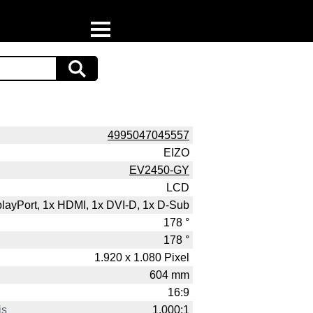
Home
Download
Preispiraten auf Facebook
4995047045557
EIZO
Support & Newsletter
EV2450-GY
LCD
Presse
playPort, 1x HDMI, 1x DVI-D, 1x D-Sub
Datenschutz
178 °
178 °
Impressum
1.920 x 1.080 Pixel
604 mm
16:9
is
1.000:1