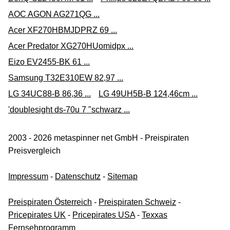
AOC AGON AG271QG ...
Acer XF270HBMJDPRZ 69 ...
Acer Predator XG270HUomidpx ...
Eizo EV2455-BK 61 ...
Samsung T32E310EW 82,97 ...
LG 34UC88-B 86,36 ...
LG 49UH5B-B 124,46cm ...
'doublesight ds-70u 7 "schwarz ...
2003 - 2026 metaspinner net GmbH - Preispiraten
Preisvergleich
Impressum
-
Datenschutz
-
Sitemap
Preispiraten Österreich
-
Preispiraten Schweiz
-
Pricepirates UK
-
Pricepirates USA
-
Texxas
Fernsehprogramm