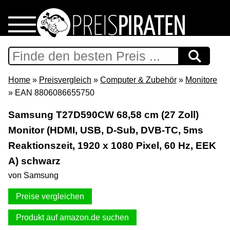
Home
Download
Home
»
Preisvergleich
»
Computer & Zubehör
»
Monitore
» EAN 8806086655750
Preispiraten auf Facebook
Samsung T27D590CW 68,58 cm (27 Zoll)
Monitor (HDMI, USB, D-Sub, DVB-TC, 5ms
Support & Newsletter
Reaktionszeit, 1920 x 1080 Pixel, 60 Hz, EEK
Presse
A) schwarz
von Samsung
Datenschutz
Preise vergleichen
Impressum
Produkt auf amazon.de suchen