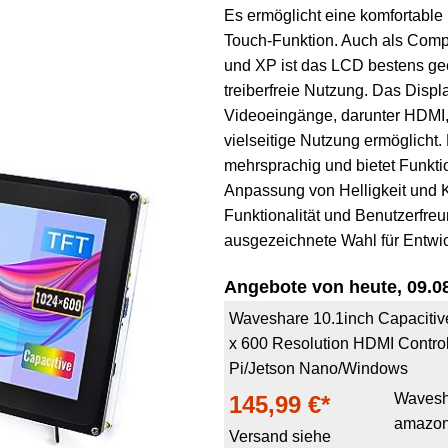
Es ermöglicht eine komfortable
Touch-Funktion. Auch als Compu
und XP ist das LCD bestens gee
treiberfreie Nutzung. Das Displ
Videoeingänge, darunter HDMI
vielseitige Nutzung ermöglicht
mehrsprachig und bietet Funkti
Anpassung von Helligkeit und K
Funktionalität und Benutzerfreun
ausgezeichnete Wahl für Entwick
Angebote von heute, 09.08
Waveshare 10.1inch Capacitiv
x 600 Resolution HDMI Control
Pi/Jetson Nano/Windows
Wavesh
145,99 €*
amazon
Versand siehe