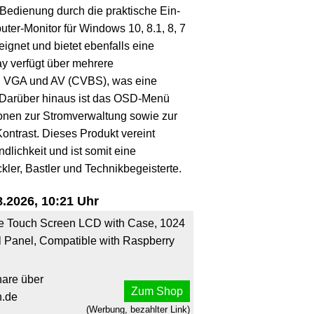
 Bedienung durch die praktische Ein-
ter-Monitor für Windows 10, 8.1, 8, 7
ignet und bietet ebenfalls eine
ay verfügt über mehrere
, VGA und AV (CVBS), was eine
. Darüber hinaus ist das OSD-Menü
onen zur Stromverwaltung sowie zur
ontrast. Dieses Produkt vereint
dlichkeit und ist somit eine
ler, Bastler und Technikbegeisterte.
.2026, 10:21 Uhr
e Touch Screen LCD with Case, 1024
 Panel, Compatible with Raspberry
are über
Zum Shop
.de
(Werbung, bezahlter Link)