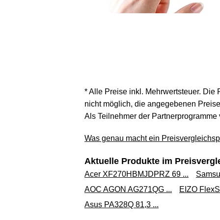
* Alle Preise inkl. Mehrwertsteuer. Die
nicht möglich, die angegebenen Preise 
Als Teilnehmer der Partnerprogramme 
Was genau macht ein Preisvergleichspo
Aktuelle Produkte im Preisvergl
Acer XF270HBMJDPRZ 69 ...
Samsun
AOC AGON AG271QG ...
EIZO FlexS
Asus PA328Q 81,3 ...