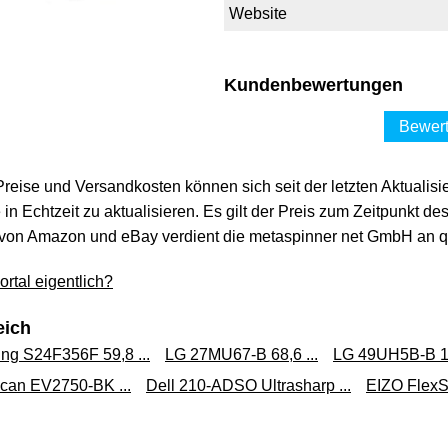
Website
Kundenbewertungen
Bewert
 Preise und Versandkosten können sich seit der letzten Aktualisi
in Echtzeit zu aktualisieren. Es gilt der Preis zum Zeitpunkt de
von Amazon und eBay verdient die metaspinner net GmbH an qua
rtal eigentlich?
eich
g S24F356F 59,8 ...
LG 27MU67-B 68,6 ...
LG 49UH5B-B 12
can EV2750-BK ...
Dell 210-ADSO Ultrasharp ...
EIZO FlexS