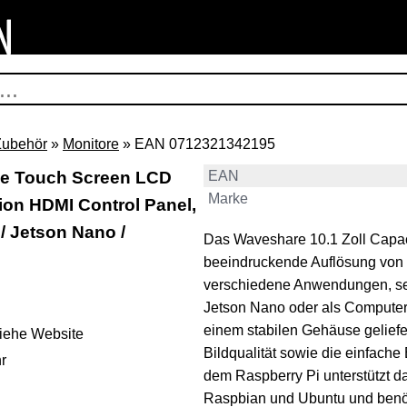
Zubehör
»
Monitore
» EAN 0712321342195
ve Touch Screen LCD
EAN
Marke
ion HDMI Control Panel,
/ Jetson Nano /
Das Waveshare 10.1 Zoll Capac
beeindruckende Auflösung von 1
verschiedene Anwendungen, sei 
Jetson Nano oder als Computer 
einem stabilen Gehäuse geliefe
iehe Website
Bildqualität sowie die einfach
r
dem Raspberry Pi unterstützt d
Raspbian und Ubuntu und benöti