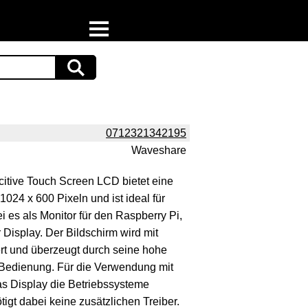
Home
Download
Preispiraten auf Facebook
0712321342195
Waveshare
Support & Newsletter
itive Touch Screen LCD bietet eine
Presse
024 x 600 Pixeln und ist ideal für
es als Monitor für den Raspberry Pi,
Datenschutz
Display. Der Bildschirm wird mit
rt und überzeugt durch seine hohe
Impressum
e Bedienung. Für die Verwendung mit
as Display die Betriebssysteme
gt dabei keine zusätzlichen Treiber.