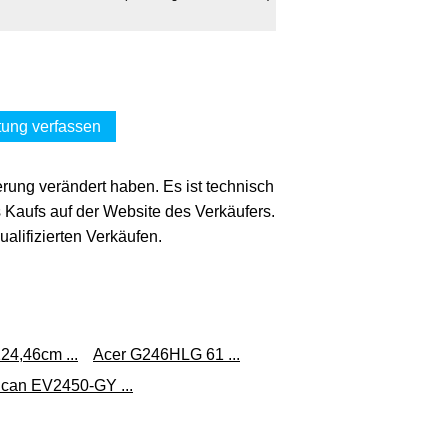
ung verfassen
erung verändert haben. Es ist technisch
s Kaufs auf der Website des Verkäufers.
lifizierten Verkäufen.
4,46cm ...
Acer G246HLG 61 ...
can EV2450-GY ...