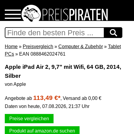
Home
Download
Home
»
Preisvergleich
»
Computer & Zubehör
»
Tablet
PCs
» EAN 0888462024761
Preispiraten auf Facebook
Apple iPad Air 2, 9,7" mit Wifi, 64 GB, 2014,
Silber
Support & Newsletter
von Apple
Presse
113,49 €*
Angebote ab
,
Versand ab 0,00 €
Daten von heute, 07.08.2026, 21:37 Uhr
Datenschutz
Preise vergleichen
Impressum
Produkt auf amazon.de suchen