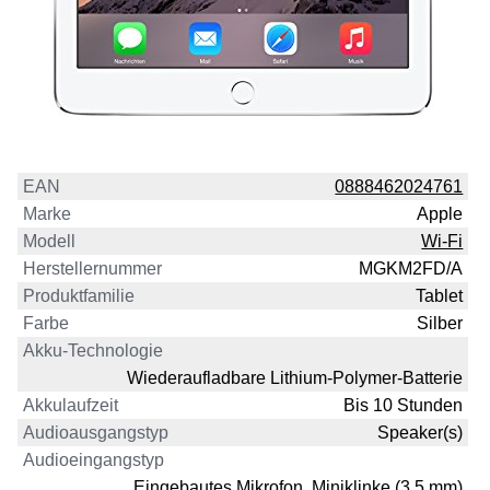
EAN
0888462024761
Marke
Apple
Modell
Wi-Fi
Herstellernummer
MGKM2FD/A
Produktfamilie
Tablet
Farbe
Silber
Akku-Technologie
Wiederaufladbare Lithium-Polymer-Batterie
Akkulaufzeit
Bis 10 Stunden
Audioausgangstyp
Speaker(s)
Audioeingangstyp
Eingebautes Mikrofon, Miniklinke (3.5 mm)