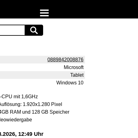
Home
Download
Preispiraten auf Facebook
0889842008876
Microsoft
Support & Newsletter
Tablet
Windows 10
Presse
0-CPU mit 1,6GHz
Datenschutz
Auflösung: 1.920x1.280 Pixel
4GB RAM und 128 GB Speicher
Impressum
ideowiedergabe
.2026, 12:49 Uhr