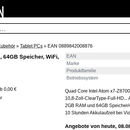
Zubehör
»
Tablet PCs
» EAN 0889842008876
, 64GB Speicher, WiFi,
EAN
Marke
Produktfamilie
Betriebssystem
b 0,00 €
Quad Core Intel Atom x7-Z870
r
10,8-Zoll-ClearType-Full-HD... 
2GB RAM und 64GB Speicher/
10 Stunden Akkulaufzeit bei V
Angebote von heute, 08.08