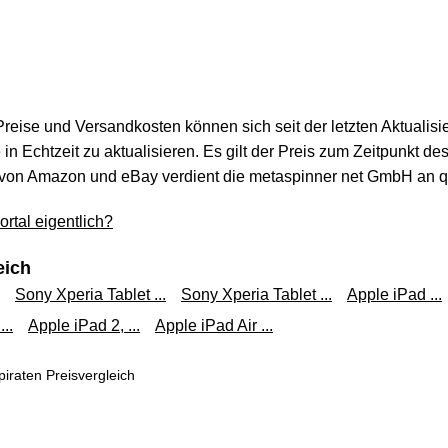
 Preise und Versandkosten können sich seit der letzten Aktualisi
in Echtzeit zu aktualisieren. Es gilt der Preis zum Zeitpunkt de
von Amazon und eBay verdient die metaspinner net GmbH an qua
rtal eigentlich?
eich
Sony Xperia Tablet ...
Sony Xperia Tablet ...
Apple iPad ...
..
Apple iPad 2, ...
Apple iPad Air ...
iraten Preisvergleich