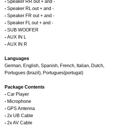
-
Speaker RR out + and -
-
Speaker RL out + and -
-
Speaker FR out + and -
-
Speaker FL out + and -
-
SUB WOOFER
-
AUX IN L
-
AUX IN R
Languages
German, English, Spanish, French, Italian, Dutch,
Portugues (brazil), Portugues(portugal)
Package Contents
-
Car Player
-
Microphone
-
GPS Antenna
-
2x UB Cable
-
2x AV Cable