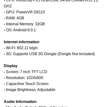
-
CPU: Rockchip Px5 Octa-Core, 64-Bit Coretex A53 1.2
GHZ
-
GPU: PowerVR G6110
-
RAM: 4GB
-
Internal Memory: 32GB
-
OS: Android 6.0.1
Internet information
-
Wi-Fi: 802.11 b/g/n
-
3G: Supports USB 3G Dongle (Dongle Not Included)
Display
-
Screen: 7 Inch TFT LCD
-
Resolution: 1024x600
-
Capacitive Touch Screen
-
Image Brightness: Adjustable
Audio Information