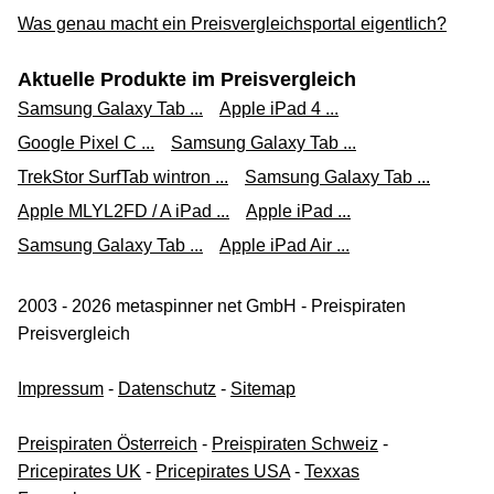
Was genau macht ein Preisvergleichsportal eigentlich?
Aktuelle Produkte im Preisvergleich
Samsung Galaxy Tab ...
Apple iPad 4 ...
Google Pixel C ...
Samsung Galaxy Tab ...
TrekStor SurfTab wintron ...
Samsung Galaxy Tab ...
Apple MLYL2FD / A iPad ...
Apple iPad ...
Samsung Galaxy Tab ...
Apple iPad Air ...
2003 - 2026 metaspinner net GmbH - Preispiraten
Preisvergleich
Impressum
-
Datenschutz
-
Sitemap
Preispiraten Österreich
-
Preispiraten Schweiz
-
Pricepirates UK
-
Pricepirates USA
-
Texxas