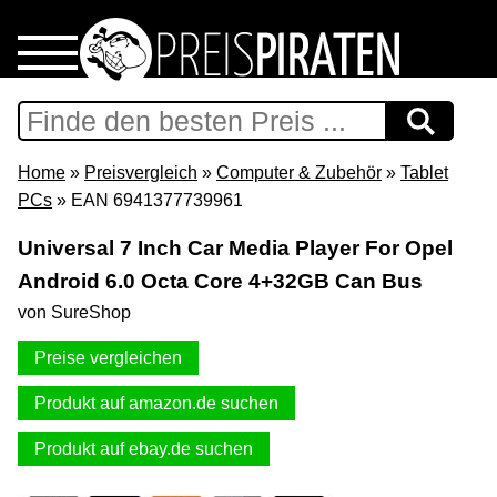
Home
Download
Home
»
Preisvergleich
»
Computer & Zubehör
»
Tablet
PCs
» EAN 6941377739961
Preispiraten auf Facebook
Universal 7 Inch Car Media Player For Opel
Android 6.0 Octa Core 4+32GB Can Bus
Support & Newsletter
von SureShop
Presse
Preise vergleichen
Datenschutz
Produkt auf amazon.de suchen
Produkt auf ebay.de suchen
Impressum