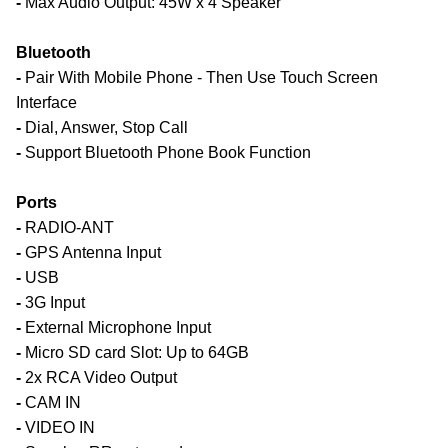
-
Max Audio Output: 45W x 4 Speaker
Bluetooth
-
Pair With Mobile Phone - Then Use Touch Screen
Interface
-
Dial, Answer, Stop Call
-
Support Bluetooth Phone Book Function
Ports
-
RADIO-ANT
-
GPS Antenna Input
-
USB
-
3G Input
-
External Microphone Input
-
Micro SD card Slot: Up to 64GB
-
2x RCA Video Output
-
CAM IN
-
VIDEO IN