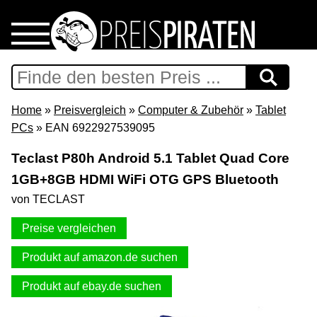
Home
Download
Home
»
Preisvergleich
»
Computer & Zubehör
»
Tablet
PCs
» EAN 6922927539095
Preispiraten auf Facebook
Teclast P80h Android 5.1 Tablet Quad Core
1GB+8GB HDMI WiFi OTG GPS Bluetooth
Support & Newsletter
von TECLAST
Presse
Preise vergleichen
Datenschutz
Produkt auf amazon.de suchen
Produkt auf ebay.de suchen
Impressum