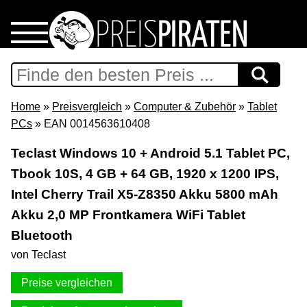
Home
Download
Home
»
Preisvergleich
»
Computer & Zubehör
»
Tablet
PCs
» EAN 0014563610408
Preispiraten auf Facebook
Teclast Windows 10 + Android 5.1 Tablet PC,
Tbook 10S, 4 GB + 64 GB, 1920 x 1200 IPS,
Support & Newsletter
Intel Cherry Trail X5-Z8350 Akku 5800 mAh
Presse
Akku 2,0 MP Frontkamera WiFi Tablet
Bluetooth
Datenschutz
von Teclast
Preise vergleichen
Impressum