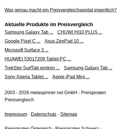
Was genau macht ein Preisvergleichsportal eigentlich?
Aktuelle Produkte im Preisvergleich
Samsung Galaxy Tab ...
CHUWI HI10 PLUS ...
Google Pixel C ...
Asus ZenPad 10 ...
Microsoft Surface 3 ...
HUAWEI 53017209 Tablet-PC ...
TrekStor SurfTab wintron ...
Samsung Galaxy Tab ...
Sony Xperia Tablet ...
Apple iPad Mini ...
2003 - 2026 metaspinner net GmbH - Preispiraten
Preisvergleich
Impressum
-
Datenschutz
-
Sitemap
Preispiraten Österreich
-
Preispiraten Schweiz
-