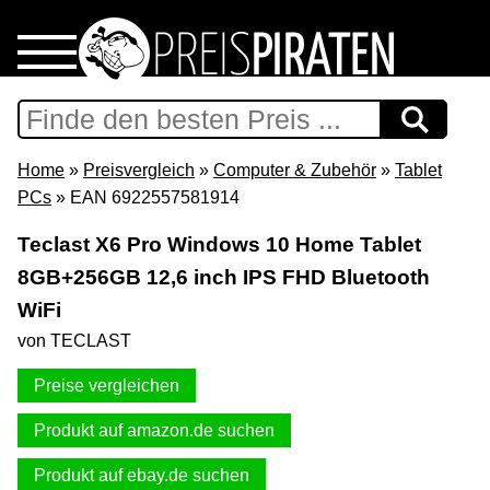
Home
Download
Home
»
Preisvergleich
»
Computer & Zubehör
»
Tablet
PCs
» EAN 6922557581914
Preispiraten auf Facebook
Teclast X6 Pro Windows 10 Home Tablet
8GB+256GB 12,6 inch IPS FHD Bluetooth
Support & Newsletter
WiFi
Presse
von TECLAST
Preise vergleichen
Datenschutz
Produkt auf amazon.de suchen
Impressum
Produkt auf ebay.de suchen