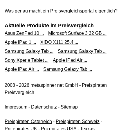
Was genau macht ein Preisvergleichsportal eigentlich?
Aktuelle Produkte im Preisvergleich
Asus ZenPad 10 ...
Microsoft Surface 3 32 GB ...
Apple iPad 1 ...
XIDO X111 25,4 ...
Samsung Galaxy Tab ...
Samsung Galaxy Tab ...
Sony Xperia Tablet ...
Apple iPad Air ...
Apple iPad Air ...
Samsung Galaxy Tab ...
2003 - 2026 metaspinner net GmbH - Preispiraten
Preisvergleich
Impressum
-
Datenschutz
-
Sitemap
Preispiraten Österreich
-
Preispiraten Schweiz
-
Pricepirates UK
-
Pricepirates USA
-
Texxas