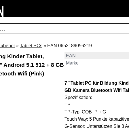
Zubehör
»
Tablet PCs
» EAN 0652189056219
g Kinder Tablet,
EAN
Marke
" Android 5.1 512 + 8 GB
tooth Wifi (Pink)
7 "Tablet PC für Bildung Kin
GB Kamera Bluetooth Wifi Tab
Spezifikation:
TP
TP-Typ: COB_P + G
Touch Way: 5 Punkte kapazitiv
G-Sensor: Unterstützen Sie 3 A