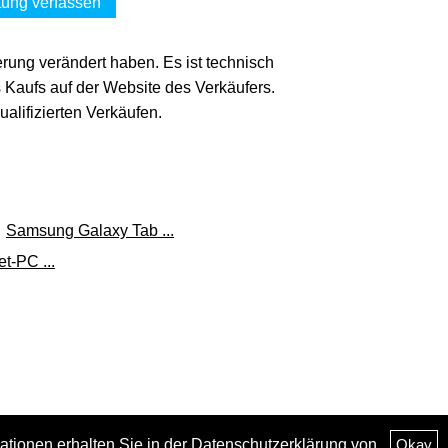
ung verfassen
erung verändert haben. Es ist technisch
s Kaufs auf der Website des Verkäufers.
lifizierten Verkäufen.
Samsung Galaxy Tab ...
-PC ...
ationen erhalten Sie in der
Datenschutzerklärung
von
Okay