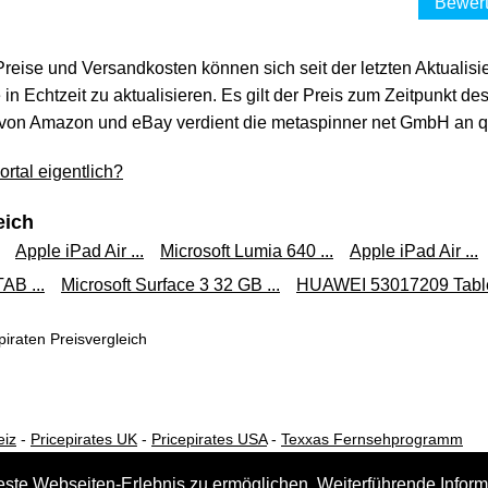
Bewert
 Preise und Versandkosten können sich seit der letzten Aktualisi
in Echtzeit zu aktualisieren. Es gilt der Preis zum Zeitpunkt de
von Amazon und eBay verdient die metaspinner net GmbH an qua
rtal eigentlich?
eich
Apple iPad Air ...
Microsoft Lumia 640 ...
Apple iPad Air ...
AB ...
Microsoft Surface 3 32 GB ...
HUAWEI 53017209 Tablet
iraten Preisvergleich
eiz
-
Pricepirates UK
-
Pricepirates USA
-
Texxas Fernsehprogramm
este Webseiten-Erlebnis zu ermöglichen. Weiterführende Inform