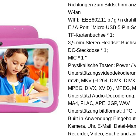
Richtungen zum Bildschirm an
W-lan
WIFI: IEEE802.11 b / g / n drah
E / A-Port: "Micro-USB-5-Pin-Sc
TF-Kartenbuchse * 1;
3,5-mm-Stereo-Headset-Buchse
DC-Steckdose * 1;
MIC * 1 "
Physikalische Tasten: Power / Vo
Unterstützungsvideodekodierung
rmvb, MKV (H.264, DIVX, DIVX
MPEG, DIVX, XVID) , MPEG, MP
Unterstützt Audio-Decodierun
MA4, FLAC, APE, 3GP, WAV
Unterstützung bildformat: JPG
Built-in-Anwendung: Eingebaut
Kamera, Uhr, E-Mail, Datei-Ma
Recorder, Video, Suche und an