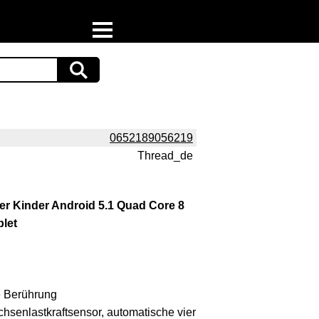
Home
Download
Preispiraten auf Facebook
0652189056219
Thread_de
Support & Newsletter
Presse
der Kinder Android 5.1 Quad Core 8
let
Datenschutz
Impressum
e Berührung
chsenlastkraftsensor, automatische vier