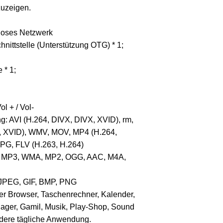
zuzeigen.
tloses Netzwerk
hnittstelle (Unterstützung OTG) * 1;
 * 1;
l + / Vol-
: AVI (H.264, DIVX, DIVX, XVID), rm,
, XVID), WMV, MOV, MP4 (H.264,
G, FLV (H.263, H.264)
g: MP3, WMA, MP2, OGG, AAC, M4A,
, JPEG, GIF, BMP, PNG
er Browser, Taschenrechner, Kalender,
nager, Gamil, Musik, Play-Shop, Sound
dere tägliche Anwendung.