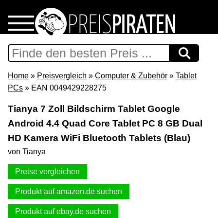
Home
Download
Home
»
Preisvergleich
»
Computer & Zubehör
»
Tablet
PCs
» EAN 0049429228275
Preispiraten auf Facebook
Tianya 7 Zoll Bildschirm Tablet Google
Android 4.4 Quad Core Tablet PC 8 GB Dual
Support & Newsletter
HD Kamera WiFi Bluetooth Tablets (Blau)
Presse
von Tianya
Preise vergleichen
Datenschutz
Produkt auf amazon.de suchen
Impressum
Produkt auf ebay.de suchen